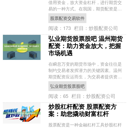
借用资金，放大资金杠杆，进行期货交
易的一种方式。在我国，期货配资是否
合法，一直是一个备受争议的话题。 1.
股票配资交易软件
选项：配资买卖有多种....
阅读：
173
栏目：
炒股配资公司
弘业期货股票股吧 温州期货
配资：助力资金放大，把握
市场机遇
在瞬息万变的期货市场中，资金往往是
制约交易者发挥潜力的关键因素。温州
期货配资应运而生，为交易者提供资金
放大服务，助力其把握市场机遇。 专业
弘业期货股票股吧
股票配资服务提供商提供....
阅读：
65
栏目：
炒股配资公司
炒股杠杆配资 股票配资方
案：助您撬动财富杠杆
股票配资是一种金融杠杆工具炒股杠杆