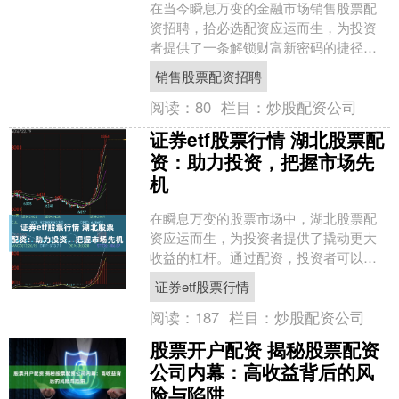
在当今瞬息万变的金融市场销售股票配
资招聘，拾必选配资应运而生，为投资
者提供了一条解锁财富新密码的捷径。
配资，顾名思义，就是通过向平台借入
销售股票配资招聘
资金，放大投资本金，从而....
阅读：
80
栏目：
炒股配资公司
证券etf股票行情 湖北股票配
资：助力投资，把握市场先
机
在瞬息万变的股票市场中，湖北股票配
资应运而生，为投资者提供了撬动更大
收益的杠杆。通过配资，投资者可以放
大资金规模，增加投资机会，从而提升
证券etf股票行情
获利空间。 * **放大....
阅读：
187
栏目：
炒股配资公司
股票开户配资 揭秘股票配资
公司内幕：高收益背后的风
险与陷阱