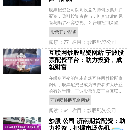
股票配资公司以高收益为诱饵股票开户
配资，吸引投资者参与，但其背后的风
险与陷阱不容忽视。 2.合理控制风险：
在进行股票网上配资时，要根据自身的
股票开户配资
风险承受能力和投资目....
阅读：
77
栏目：
炒股配资公司
互联网炒股配资网站 宁波股
票配资平台：助力投资，成
就财富
在瞬息万变的资本市场互联网炒股配资
网站，股票配资已成为投资者扩大收益
的有效手段。宁波股票配资平台互联网
炒股配资网站应运而生，为投资者提供
互联网炒股配资网站
专业、便捷的配资服务，助....
阅读：
64
栏目：
炒股配资公司
炒股 公司 济南期货配资：助
力投资，把握市场先机