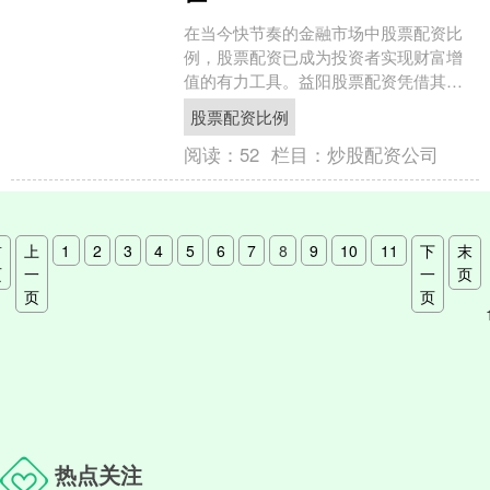
在当今快节奏的金融市场中股票配资比
例，股票配资已成为投资者实现财富增
值的有力工具。益阳股票配资凭借其专
业团队和完善的平台，为投资者提供安
股票配资比例
全可靠的配资服务。 小额....
阅读：
52
栏目：
炒股配资公司
首
上
1
2
3
4
5
6
7
8
9
10
11
下
末
页
一
一
页
页
页
热点关注