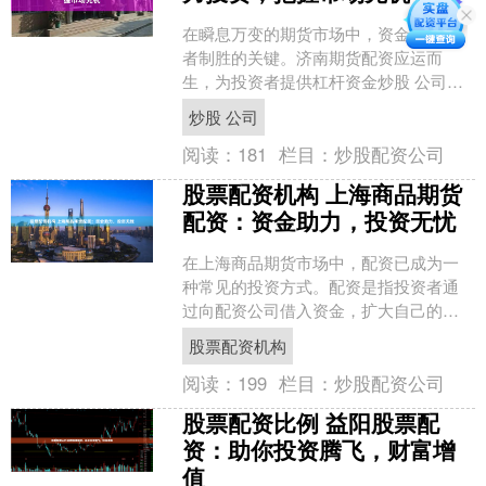
在瞬息万变的期货市场中，资金是投资
者制胜的关键。济南期货配资应运而
生，为投资者提供杠杆资金炒股 公司，
助力其把握市场先机，实现财富增值。 *
炒股 公司
**放大资金：**....
阅读：
181
栏目：
炒股配资公司
股票配资机构 上海商品期货
配资：资金助力，投资无忧
在上海商品期货市场中，配资已成为一
种常见的投资方式。配资是指投资者通
过向配资公司借入资金，扩大自己的投
资规模，从而提高收益率。 3. 确定投资
股票配资机构
策略：根据自身的风....
阅读：
199
栏目：
炒股配资公司
股票配资比例 益阳股票配
资：助你投资腾飞，财富增
值