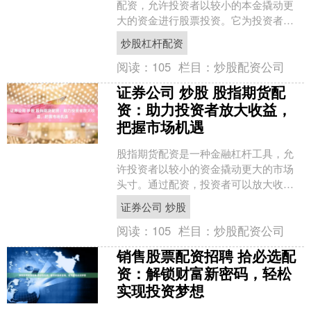
配资，允许投资者以较小的本金撬动更
大的资金进行股票投资。它为投资者提
供了放大收益的潜力，但也带来了更高
炒股杠杆配资
的风险。 股票配资申请流....
阅读：
105
栏目：
炒股配资公司
证券公司 炒股 股指期货配
资：助力投资者放大收益，
把握市场机遇
股指期货配资是一种金融杠杆工具，允
许投资者以较小的资金撬动更大的市场
头寸。通过配资，投资者可以放大收
益，把握市场机遇证券公司 炒股，提升
证券公司 炒股
投资效率。 股票期权是一....
阅读：
105
栏目：
炒股配资公司
销售股票配资招聘 拾必选配
资：解锁财富新密码，轻松
实现投资梦想