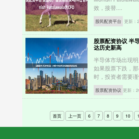
效，接替....
股民配资平台
更新：20
股票配资协议 半
达历史新高
半导体市场出现明
如果股票下跌，那
时，投资者需要谨慎
股票配资协议
更新：20
首页
上一页
6
7
8
9
10