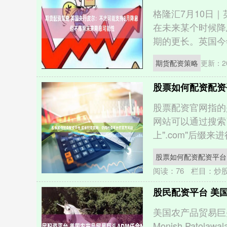
格隆汇7月10日
在未来某个时候降
期的更长。英国今年
期货配资策略
更新：20
股票如何配资配资
股票配资官网指的
网站可以通过搜索
上".com"后缀来进
股票如何配资配资平台
阅读：
76
栏目：
炒
股民配资平台 美国农
美国农产品贸易巨
Monish Pato