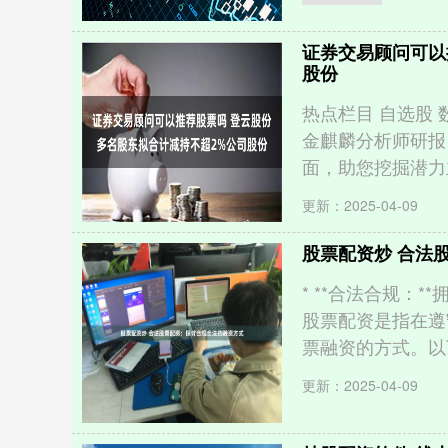
证券交易顾问可以
股份
热点栏目 自选股 
金麒麟分析师研报
面，助您挖掘潜力主题
更新：2025-04-09
股票配资炒 合法
* **合法合规：
股票配资是指在遵
票融资的方式。以下
更新：2025-04-09