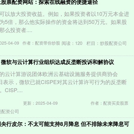
上股票配资网站：探索在线融资的便捷途径
可以放大投资收益。例如，如果投资者以10万元本金进
为5倍，那么他实际操作的资金将达到50万元。如果股
么投资者....
阅读：
120
栏目：
炒股配资公司
25-04-09
作者：配资带你炒股
 微软与云计算行业组织达成反垄断投诉和解协议
的云计算游说团体欧洲云基础设施服务提供商协会
10日表示，微软已就CISPE对其云计算许可行为的反垄断
SP....
更新：2025-04-09
作者：配资买卖股票
股配资公司
国央行皮尔：不太可能支持8月降息 但不排除未来降息可