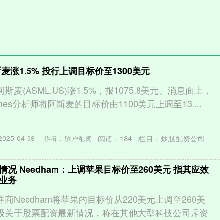
麦涨1.5% 投行上调目标价至1300美元
斯麦(ASML.US)涨1.5%，报1075.8美元。消息面上，
ames分析师将阿斯麦的目标价由1100美元上调至13....
阅读：
184
栏目：
炒股配资公司
25-04-09
作者：散户配资
况 Needham：上调苹果目标价至260美元 指其应效
业务
券商Needham将苹果的目标价从220美元上调至260美
评级关于股票配资最新情况，称在其他大型科技公司斥资