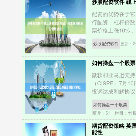
炒股配资软件 线
配资的优势在于它
行配资，杠杆倍数
票价格上涨10%，那
炒股配资软件
更新：20
如何操盘一个股票
微软和亚马逊支持
（CISPE）7月
投诉达成和解协议。CI
如何操盘一个股票
阅读：
51
栏目：
炒
期货配资策略 英
能性