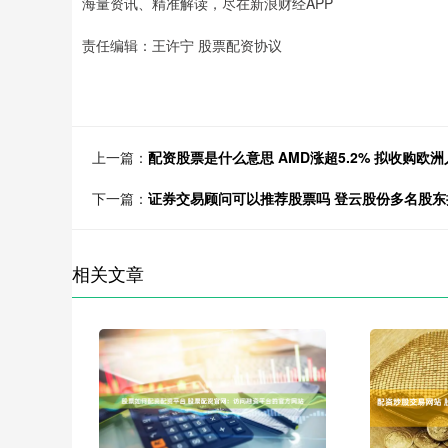
海量资讯、精准解读，尽在新浪财经APP
责任编辑：王许宁 股票配资协议
上一篇：
配资股票是什么意思 AMD涨超5.2% 拟收购欧洲人
下一篇：
证券交易顾问可以推荐股票吗 登云股份多名股东
相关文章