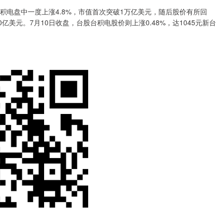
电盘中一度上涨4.8%，市值首次突破1万亿美元，随后股价有所回
亿美元。7月10日收盘，台股台积电股价则上涨0.48%，达1045元新台