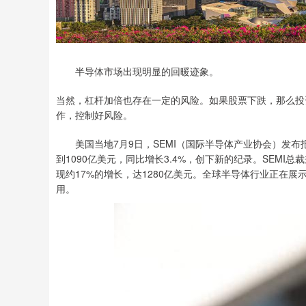
半导体市场出现明显的回暖迹象。
当然，杠杆加倍也存在一定的风险。如果股票下跌，那么投
作，控制好风险。
美国当地7月9日，SEMI（国际半导体产业协会）发布报
到1090亿美元，同比增长3.4%，创下新的纪录。SEMI总裁兼
现约17%的增长，达1280亿美元。全球半导体行业正在
用。