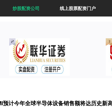
炒股配资公司
线上股票配资门户
MI预计今年全球半导体设备销售额将达历史新