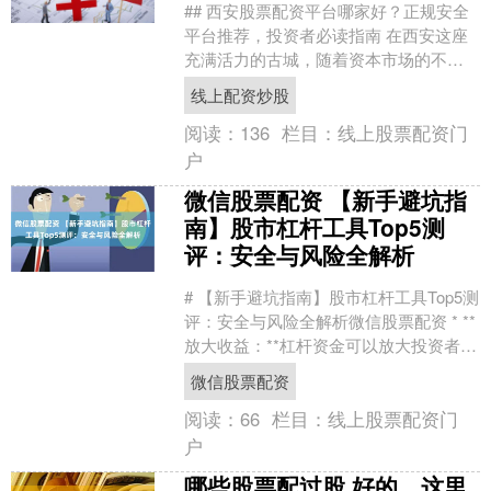
## 西安股票配资平台哪家好？正规安全
平台推荐，投资者必读指南 在西安这座
充满活力的古城，随着资本市场的不断
发展，越来越多的投资者开始关注股票
线上配资炒股
配资这一杠杆工具。....
阅读：
136
栏目：
线上股票配资门
户
微信股票配资 【新手避坑指
南】股市杠杆工具Top5测
评：安全与风险全解析
# 【新手避坑指南】股市杠杆工具Top5测
评：安全与风险全解析微信股票配资 * **
放大收益：**杠杆资金可以放大投资者的
收益，让他们在短时间内获得可观的利
微信股票配资
润。....
阅读：
66
栏目：
线上股票配资门
户
哪些股票配过股 好的，这里