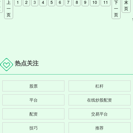
首
上
1
2
3
4
5
6
7
8
9
10
11
下
末
页
一
一
页
页
页
热点关注
股票
杠杆
平台
在线炒股配资
配资
交易平台
技巧
推荐