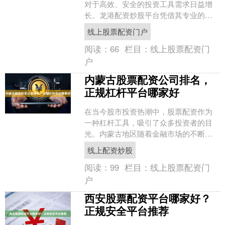
对于高效、安全的投资工具需求日益增
长。龙港配资炒股平台凭借其专业的服
务和稳健的风控体系，成为越来越多投
线上股票配资门户
资者实现资产增值的可靠选....
阅读：
66
栏目：
线上股票配资门
户
内蒙古股票配资公司排名，
正规杠杆平台哪家好
在当今股市投资热潮中，股票配资作为
一种杠杆工具，吸引了众多投资者的目
光。内蒙古地区随着金融市场的不断发
展，也涌现出多家股票配资公司。面对
线上配资炒股
琳琅满目的选择，投资者最....
阅读：
99
栏目：
线上股票配资门
户
西安股票配资平台哪家好？
正规安全平台推荐