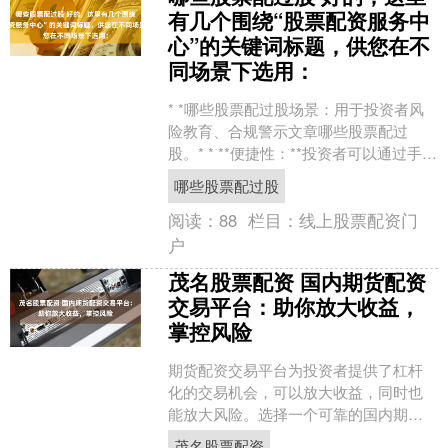
有几个围绕“股票配资服务中
心”的关键词标题，供您在不
同场景下选用：
* *哪些股票配过股场景：用于投资者风
险教育、合规警示文章哪些股票配过
股。* * **便捷性：**投资者可以通过手机
随时随地进行配资交易，无需前往营业
哪些股票配过股
厅或电脑前....
阅读：
88
栏目：
线上股票配资门
户
茂名股票配资 国内期货配资
交易平台：助你放大收益，
掌控风险
期货配资交易平台为投资者提供了杠杆
化的交易机会，可以放大收益，同时也
能放大风险。选择一个可靠的国内期货
配资交易平台至关重要。 * **放大收益：
茂名股票配资