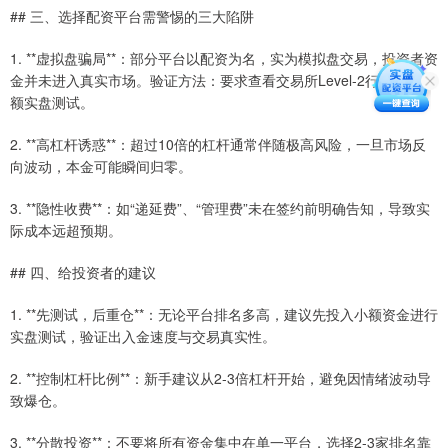
## 三、选择配资平台需警惕的三大陷阱
1. **虚拟盘骗局**：部分平台以配资为名，实为模拟盘交易，投资者资
金并未进入真实市场。验证方法：要求查看交易所Level-2行情，或小
额实盘测试。
2. **高杠杆诱惑**：超过10倍的杠杆通常伴随极高风险，一旦市场反
向波动，本金可能瞬间归零。
3. **隐性收费**：如“递延费”、“管理费”未在签约前明确告知，导致实
际成本远超预期。
## 四、给投资者的建议
1. **先测试，后重仓**：无论平台排名多高，建议先投入小额资金进行
实盘测试，验证出入金速度与交易真实性。
2. **控制杠杆比例**：新手建议从2-3倍杠杆开始，避免因情绪波动导
致爆仓。
3. **分散投资**：不要将所有资金集中在单一平台，选择2-3家排名靠