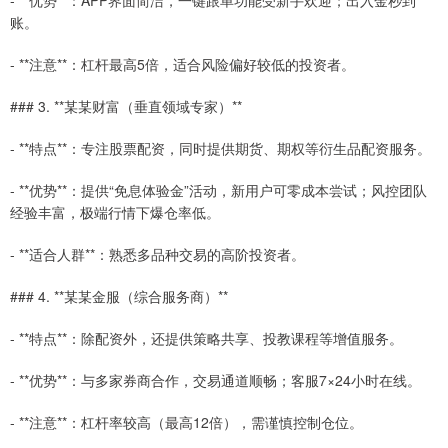
账。
- **注意**：杠杆最高5倍，适合风险偏好较低的投资者。
### 3. **某某财富（垂直领域专家）**
- **特点**：专注股票配资，同时提供期货、期权等衍生品配资服务。
- **优势**：提供“免息体验金”活动，新用户可零成本尝试；风控团队
经验丰富，极端行情下爆仓率低。
- **适合人群**：熟悉多品种交易的高阶投资者。
### 4. **某某金服（综合服务商）**
- **特点**：除配资外，还提供策略共享、投教课程等增值服务。
- **优势**：与多家券商合作，交易通道顺畅；客服7×24小时在线。
- **注意**：杠杆率较高（最高12倍），需谨慎控制仓位。